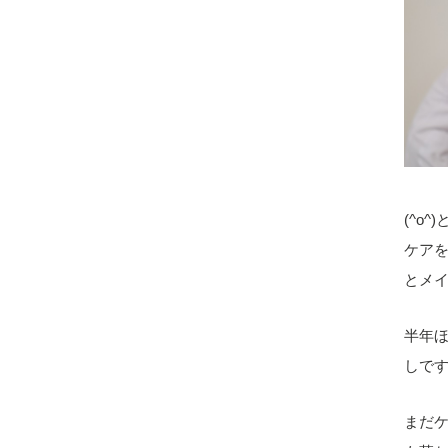
(^o
ケア
とメ
半年
しで
まだ