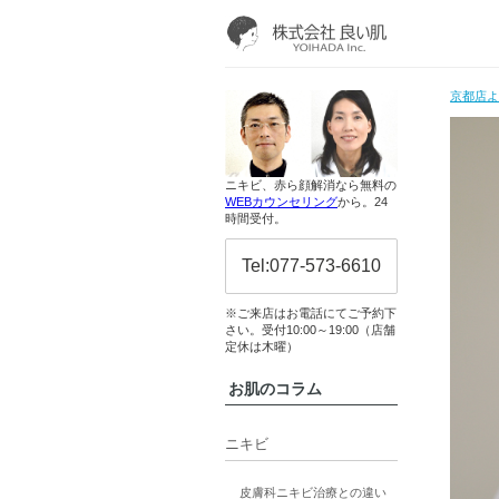
京都店
ニキビ、赤ら顔解消なら無料の
WEBカウンセリング
から。24
時間受付。
Tel:077-573-6610
※ご来店はお電話にてご予約下
さい。受付10:00～19:00（店舗
定休は木曜）
お肌のコラム
ニキビ
皮膚科ニキビ治療との違い