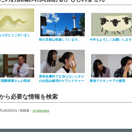
ありがとうございまし
秋の京都は乾燥しています。
今年もよろしくお願いします
美容皮膚科でも治らないニキビ
で国際商業さんの取材
のお悩み解消のケアレクチャー
帰省でスキンケアの復習
から必要な情報を検索
月19日03:01 / 投稿者：
teradamiwa