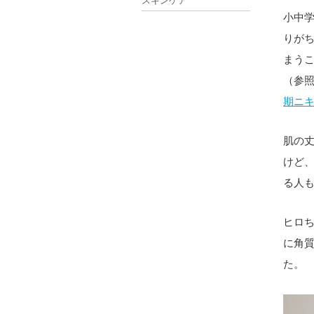
スキンケア
小中
りが
まう
（参
期ニ
肌の
けど
る人
ヒロ
に角
た。