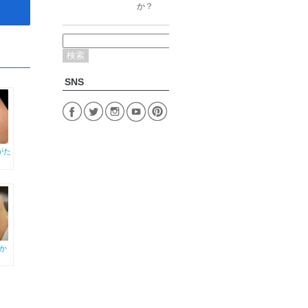
か？
検
索:
SNS
がた
か