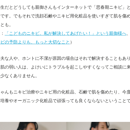
学生だとどうしても親御さんもインターネットで「思春期ニキビ」
ちです。でもそれで洗顔石鹸やニキビ用化粧品を使いすぎて肌を傷
ことも。
照：
「こどものニキビ。私が解決してあげたい！」という親御様へ
キビの予防よりも、もっと大切なこと
）
丈夫な人や、ホントに不潔が原因の場合はそれで解決することもあ
、肌の弱い人は、よけいにトラブルを起こしやすくなってご相談に
も少なくありません。
ちゃんもニキビ治療やニキビ用の化粧品、石鹸で肌を傷めたり、今
質培養やオーガニック化粧品で頑張っても良くならないということ