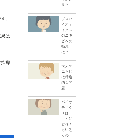
果？
です。
プロバ
イオテ
ィクス
のニキ
成果は
ビへの
効果
は？
ご指導
大人の
ニキビ
は構造
的な問
題
バイオ
ティク
スはニ
キビに
どれく
らい効
くの