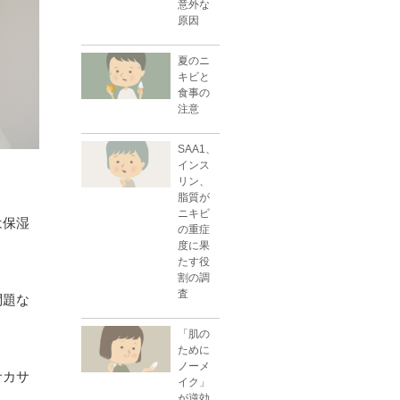
意外な
原因
夏のニ
キビと
食事の
注意
SAA1、
インス
リン、
脂質が
ニキビ
は保湿
の重症
度に果
たす役
割の調
査
問題な
「肌の
ために
ノーメ
サカサ
イク」
が逆効