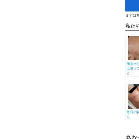
まずは
私た
働き出
は違う
と...
毎日の
も
あな