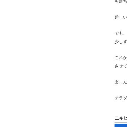
も落
難し
でも
少し
これ
させ
楽しん
テラ
ニキ