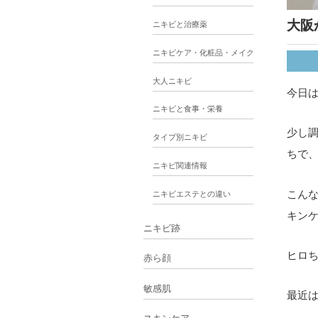
大阪
ニキビと治療薬
ニキビケア・化粧品・メイク
大人ニキビ
今日
ニキビと食事・栄養
少し
タイプ別ニキビ
ちで
ニキビ関連情報
こん
ニキビエステとの違い
キン
ニキビ跡
ヒロ
赤ら顔
敏感肌
最近