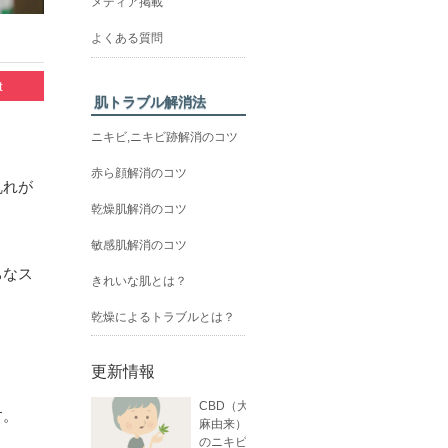
メディア掲載
よくある質問
t
肌トラブル解消法
ニキビ,ニキビ跡解消のコツ
赤ら顔解消のコツ
乱れが
乾燥肌解消のコツ
敏感肌解消のコツ
ちなス
きれいな肌とは？
乾燥によるトラブルとは？
更新情報
CBD（大
す。
麻由来）
のニキビ