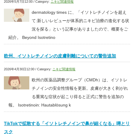
2026年5月7日12:00 / Category:
ニキビ関連情報
dermatology times に、「イソトレチノインを超え
て:新しいレビューが体系的ニキビ治療の進化する状
況を探る」という記事がありましたので、概要をご
紹介。 Beyond Isotretino
欧州、イソトレチノインの皮膚剥離についての警告追加
2026年4月30日12:00 / Category:
ニキビ関連情報
欧州の医薬品調整グループ（CMDh）は、イソトレ
チノインの安全性情報を更新。皮膚が大きく剥がれ
る重篤な症状が起こり得ると正式に警告を追加の
報。 Isotretinoin: Hautablösung k
TikTokで拡散する「イソトレチノインで鼻が細くなる」噂とリ
スク