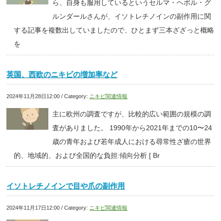
ら、自身も服用しているというセルマ・ヘボル・グ
ルンダールさんが、イソトレチノインの副作用に関
する記事を複数出していましたので、ひとまず三本ざざっと概略
を
英国、西欧のニキビの増加率など
2024年11月28日12:00 / Category:
ニキビ関連情報
主に欧州の調査ですが、比較的広い範囲の規模の調
査がありました。 1990年から2021年までの10〜24
歳の青年および若年成人における尋常性ざ瘡の世界
的、地域的、および全国的な負担:傾向分析 [ Br
イソトレチノインで目や爪の副作用
2024年11月17日12:00 / Category:
ニキビ関連情報