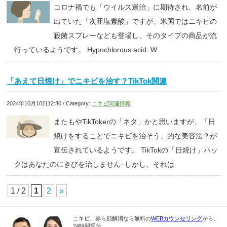
コロナ禍でも「ウイルス退治」に期待され、名前が
出ていた「次亜塩素酸」ですが、米国ではニキビの
殺菌スプレーなども登場し、そのタイプの商品が流
行っているようです。 Hypochlorous acid: W
「あえて日焼け」でニキビを治す？TikTok関連
2024年10月10日12:30 / Category:
ニキビ関連情報
またもやTikTokerの「ネタ」かと思いますが、「日
焼けをすることでニキビを治そう」的な美容法？が
宣伝されているようです。 TikTokの「日焼け」ハッ
クはあなたのにきびを治しません–しかし、それは
1 / 2
1
2
»
ニキビ、赤ら顔解消なら無料の
WEBカウンセリング
から。
24時間受付。