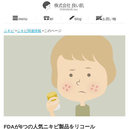
menu
tel
blog
お買い物
ニキビ
>
ニキビ関連情報
>
このページ
FDAが6つの人気ニキビ製品をリコール