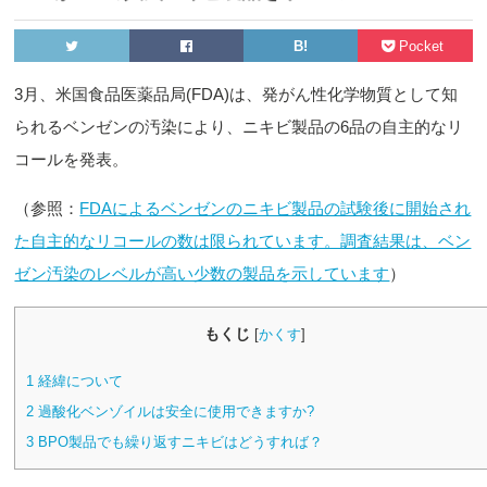
B!
Pocket
3月、米国食品医薬品局(FDA)は、発がん性化学物質として知
られるベンゼンの汚染により、ニキビ製品の6品の自主的なリ
コールを発表。
（参照：
FDAによるベンゼンのニキビ製品の試験後に開始され
た自主的なリコールの数は限られています。調査結果は、ベン
ゼン汚染のレベルが高い少数の製品を示しています
）
もくじ
[
かくす
]
1
経緯について
2
過酸化ベンゾイルは安全に使用できますか?
3
BPO製品でも繰り返すニキビはどうすれば？