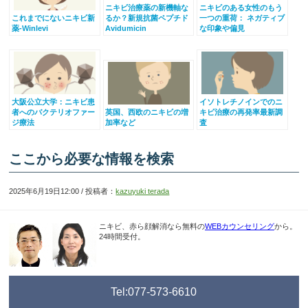
ニキビ治療薬の新機軸な
ニキビのある女性のもう
これまでにないニキビ新
るか？新規抗菌ペプチド
一つの重荷： ネガティブ
薬-Winlevi
Avidumicin
な印象や偏見
大阪公立大学：ニキビ患
イソトレチノインでのニ
者へのバクテリオファー
英国、西欧のニキビの増
キビ治療の再発率最新調
ジ療法
加率など
査
ここから必要な情報を検索
2025年6月19日12:00 / 投稿者：
kazuyuki terada
ニキビ、赤ら顔解消なら無料の
WEBカウンセリング
から。
24時間受付。
Tel:077-573-6610