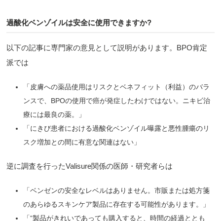
過酸化ベンゾイルは安全に使用できますか?
以下の記事に専門家の意見として説明があります。BPO肯定
派では
「皮膚への薬品使用はリスクとベネフィット（利益）のバラ
ンスで、BPOの使用で癌が発症したわけではない。ニキビ治
療には最良の薬。」
「にきび患者における過酸化ベンゾイル曝露と悪性腫瘍のリ
スク増加との間に有意な関連はない」
逆に調査を行ったValisure関係の医師・研究者らは
「ベンゼンの安全なレベルはありません。市販または処方箋
のあらゆるスキンケア製品に存在する可能性があります。」
「“製品がきれいであっても購入すると、時間の経過ととも