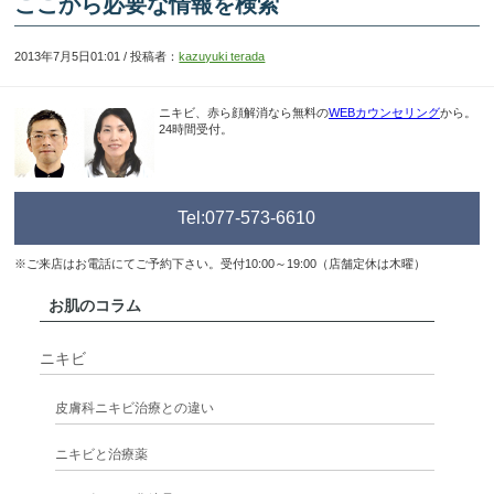
ここから必要な情報を検索
2013年7月5日01:01 / 投稿者：
kazuyuki terada
ニキビ、赤ら顔解消なら無料の
WEBカウンセリング
から。
24時間受付。
Tel:077-573-6610
※ご来店はお電話にてご予約下さい。受付10:00～19:00（店舗定休は木曜）
お肌のコラム
ニキビ
皮膚科ニキビ治療との違い
ニキビと治療薬