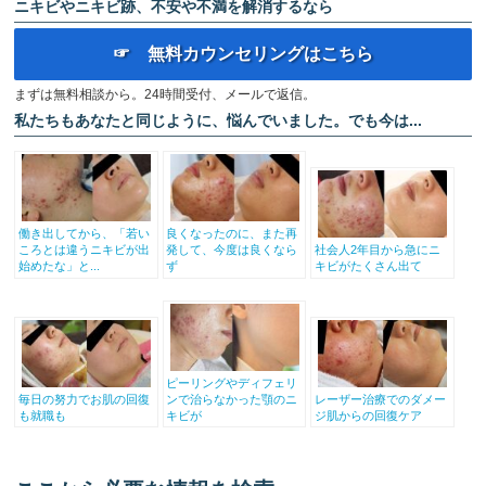
ニキビやニキビ跡、不安や不満を解消するなら
☞ 無料カウンセリングはこちら
まずは無料相談から。24時間受付、メールで返信。
私たちもあなたと同じように、悩んでいました。でも今は...
働き出してから、「若い
良くなったのに、また再
ころとは違うニキビが出
発して、今度は良くなら
社会人2年目から急にニ
始めたな」と...
ず
キビがたくさん出て
ピーリングやディフェリ
毎日の努力でお肌の回復
ンで治らなかった顎のニ
レーザー治療でのダメー
も就職も
キビが
ジ肌からの回復ケア