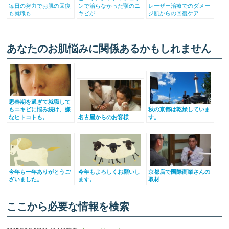
毎日の努力でお肌の回復
ンで治らなかった顎のニ
レーザー治療でのダメー
も就職も
キビが
ジ肌からの回復ケア
あなたのお肌悩みに関係あるかもしれません
思春期を過ぎて就職して
もニキビに悩み続け、嫌
秋の京都は乾燥していま
なヒトコトも。
名古屋からのお客様
す。
今年も一年ありがとうご
今年もよろしくお願いし
京都店で国際商業さんの
ざいました。
ます。
取材
ここから必要な情報を検索