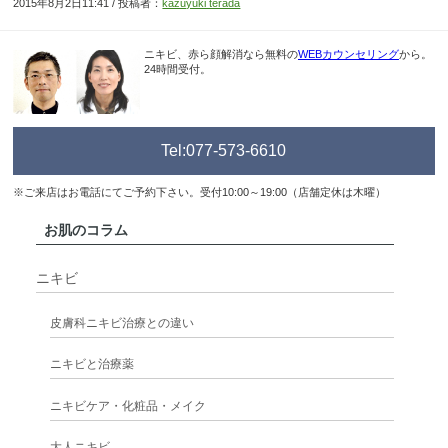
2015年8月2日11:41 / 投稿者：
kazuyuki terada
ニキビ、赤ら顔解消なら無料の
WEBカウンセリング
から。
24時間受付。
Tel:077-573-6610
※ご来店はお電話にてご予約下さい。受付10:00～19:00（店舗定休は木曜）
お肌のコラム
ニキビ
皮膚科ニキビ治療との違い
ニキビと治療薬
ニキビケア・化粧品・メイク
大人ニキビ