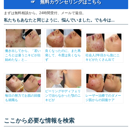
☞ 無料カウンセリングはこちら
まずは無料相談から。24時間受付、メールで返信。
私たちもあなたと同じように、悩んでいました。でも今は...
働き出してから、「若い
良くなったのに、また再
ころとは違うニキビが出
発して、今度は良くなら
社会人2年目から急にニ
始めたな」と...
ず
キビがたくさん出て
ピーリングやディフェリ
毎日の努力でお肌の回復
ンで治らなかった顎のニ
レーザー治療でのダメー
も就職も
キビが
ジ肌からの回復ケア
ここから必要な情報を検索