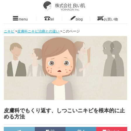
menu
tel
blog
お買い物
ニキビ
>
皮膚科ニキビ治療との違い
>
このページ
皮膚科でもくり返す、しつこいニキビを根本的に止
める方法