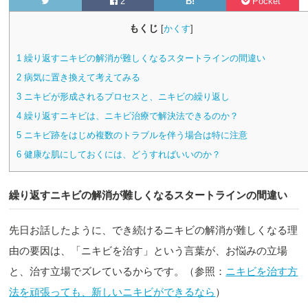
2
B!
Pocket
もくじ
[
かくす
]
1
繰り返すニキビの解消が難しくなるスタートラインの間違い
2
病気に置き換えて考えてみる
3
ニキビが形成されるプロセスと、ニキビの繰り返し
4
繰り返すニキビは、ニキビ治療で解決法できるのか？
5
ニキビ跡をはじめ複数のトラブルを伴う場合は特に注意
6
健康な肌にしておくには、どうすればいいのか？
繰り返すニキビの解消が難しくなるスタートラインの間違い
先日お話したように、でき続けるニキビの解消が難しくなる理
由の要因は、「ニキビを治す」という言葉が、お悩みの立場
と、治す立場でズレているからです。（参照：
ニキビを治す方
法を頑張っても、新しいニキビができるなら
）