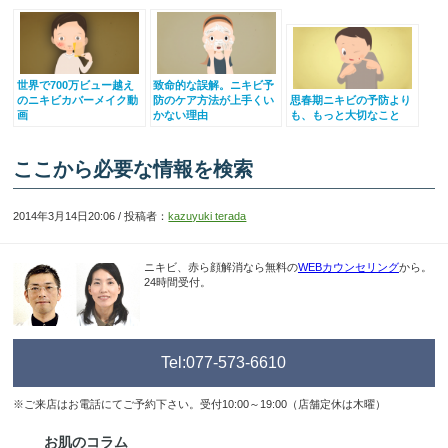
世界で700万ビュー越え
致命的な誤解。ニキビ予
のニキビカバーメイク動
防のケア方法が上手くい
思春期ニキビの予防より
画
かない理由
も、もっと大切なこと
ここから必要な情報を検索
2014年3月14日20:06 / 投稿者：
kazuyuki terada
ニキビ、赤ら顔解消なら無料の
WEBカウンセリング
から。
24時間受付。
Tel:077-573-6610
※ご来店はお電話にてご予約下さい。受付10:00～19:00（店舗定休は木曜）
お肌のコラム