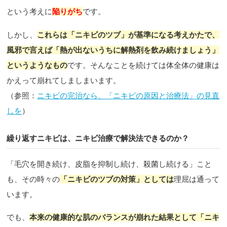
という考えに
陥りがち
です。
しかし、
これらは「ニキビのツブ」が基準になる考えかたで、
風邪で言えば「熱が出ないうちに解熱剤を飲み続けましょう」
というようなもの
です。そんなことを続けては体全体の健康は
かえって崩れてしましまいます。
（参照：
ニキビの完治なら、「ニキビの原因と治療法」の見直
しを
）
繰り返すニキビは、ニキビ治療で解決法できるのか？
「毛穴を開き続け、皮脂を抑制し続け、殺菌し続ける」こと
も、その時々の
「ニキビのツブの対策」としては
理屈は通って
います。
でも、
本来の健康的な肌のバランスが崩れた結果として「ニキ