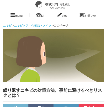
menu
tel
blog
お買い物
ニキビ
>
ニキビケア・化粧品・メイク
>
このページ
繰り返すニキビの対策方法。事前に避けるべきリス
クとは？