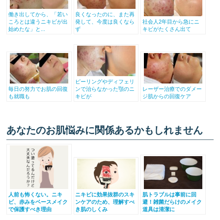
働き出してから、「若い
良くなったのに、また再
ころとは違うニキビが出
発して、今度は良くなら
社会人2年目から急にニ
始めたな」と...
ず
キビがたくさん出て
ピーリングやディフェリ
毎日の努力でお肌の回復
ンで治らなかった顎のニ
レーザー治療でのダメー
も就職も
キビが
ジ肌からの回復ケア
あなたのお肌悩みに関係あるかもしれません
人前も怖くない。ニキ
ニキビに効果抜群のスキ
肌トラブルは事前に回
ビ、赤みをベースメイク
ンケアのため、理解すべ
避！雑菌だらけのメイク
で保護すべき理由
き肌のしくみ
道具は清潔に