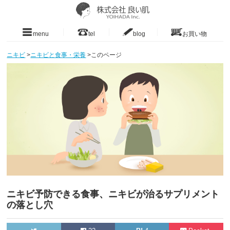
menu
tel
blog
お買い物
ニキビ
>
ニキビと食事・栄養
>
このページ
ニキビ予防できる食事、ニキビが治るサプリメント
の落とし穴