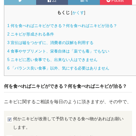
22
B!
4
Pocket
もくじ
[
かくす
]
1
何を食べればニキビができる？何を食べればニキビが治る？
2
ニキビが形成される条件
3
宣伝は嘘をつかずに、消費者の誤解を利用する
4
食事やサプリメント、栄養自体は「薬でも毒」でもない
5
ニキビに悪い食事でも、出来ない人はできません
6
「バランス良い食事」以外、気にする必要はありません
何を食べればニキビができる？何を食べればニキビが治る？
ニキビに関するご相談を毎日のように頂きますが、その中で、
何かニキビが改善して予防もできる食べ物があればお願い
します。