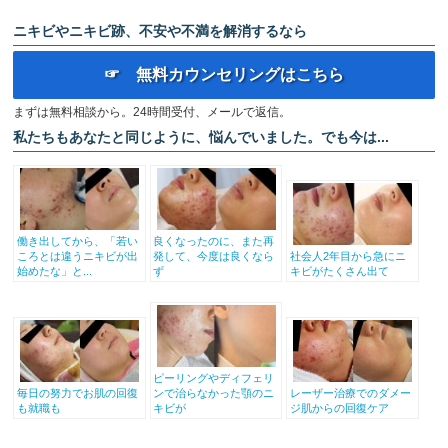
ニキビやニキビ跡、不安や不満を解消するなら
☞ 無料カウンセリングはこちら
まずは無料相談から。24時間受付、メールで返信。
私たちもあなたと同じように、悩んでいました。でも今は...
働き出してから、「若い
良くなったのに、また再
ころとは違うニキビが出
発して、今度は良くなら
社会人2年目から急にニ
始めたな」と...
ず
キビがたくさん出て
ピーリングやディフェリ
毎日の努力でお肌の回復
ンで治らなかった顎のニ
レーザー治療でのダメー
も就職も
キビが
ジ肌からの回復ケア