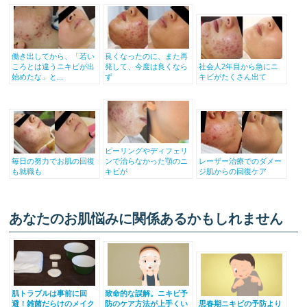
働き出してから、「若い
良くなったのに、また再
ころとは違うニキビが出
発して、今度は良くなら
社会人2年目から急にニ
始めたな」と...
ず
キビがたくさん出て
ピーリングやディフェリ
毎日の努力でお肌の回復
ンで治らなかった顎のニ
レーザー治療でのダメー
も就職も
キビが
ジ肌からの回復ケア
あなたのお肌悩みに関係あるかもしれません
肌トラブルは事前に回
致命的な誤解。ニキビ予
避！雑菌だらけのメイク
防のケア方法が上手くい
思春期ニキビの予防より