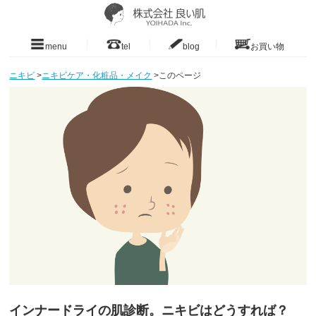
menu
tel
blog
お買い物
ニキビ
>
ニキビケア・化粧品・メイク
>
このページ
インナードライの肌診断。ニキビはどうすれば？