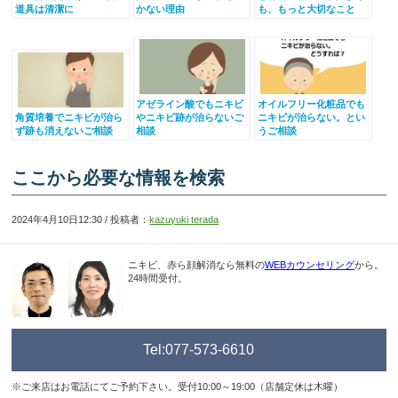
道具は清潔に
かない理由
も、もっと大切なこと
アゼライン酸でもニキビ
オイルフリー化粧品でも
角質培養でニキビが治ら
やニキビ跡が治らないご
ニキビが治らない。とい
ず跡も消えないご相談
相談
うご相談
ここから必要な情報を検索
2024年4月10日12:30 / 投稿者：
kazuyuki terada
ニキビ、赤ら顔解消なら無料の
WEBカウンセリング
から。
24時間受付。
Tel:077-573-6610
※ご来店はお電話にてご予約下さい。受付10:00～19:00（店舗定休は木曜）