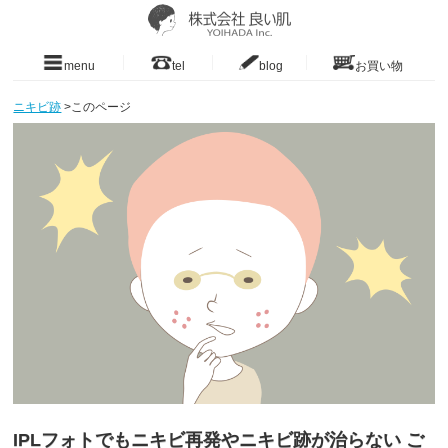
menu
tel
blog
お買い物
ニキビ跡
>
このページ
IPLフォトでもニキビ再発やニキビ跡が治らない ご