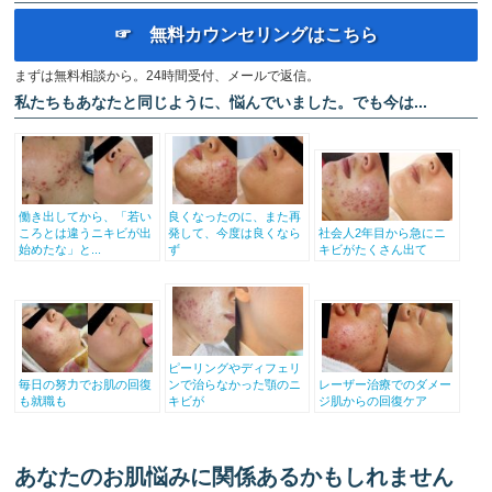
☞ 無料カウンセリングはこちら
まずは無料相談から。24時間受付、メールで返信。
私たちもあなたと同じように、悩んでいました。でも今は...
働き出してから、「若い
良くなったのに、また再
ころとは違うニキビが出
発して、今度は良くなら
社会人2年目から急にニ
始めたな」と...
ず
キビがたくさん出て
ピーリングやディフェリ
毎日の努力でお肌の回復
ンで治らなかった顎のニ
レーザー治療でのダメー
も就職も
キビが
ジ肌からの回復ケア
あなたのお肌悩みに関係あるかもしれません