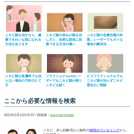
ニキビ跡を治すなら、健
ニキビ跡の赤みが残る治
ニキビ跡の色素沈着の対
康できれいな肌になれる
し方と、自然な肌色に回
策。レーザーでもダメな
方法があります
復できる方法の違い
場合の解決法
ニキビ跡が皮膚科でも治
フラクショナルco2レー
ピコフラクショナルでも
らない場合の方針のたて
ザーでもニキビ跡が残り
ニキビ跡が治らずニキビ
方
ニキビも続く
悪化のご相談
ここから必要な情報を検索
2021年2月12日15:07 / 投稿者：
kazuyuki terada
ニキビ、赤ら顔解消なら無料の
WEBカウンセリング
から。