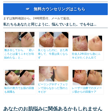
☞ 無料カウンセリングはこちら
まずは無料相談から。24時間受付、メールで返信。
私たちもあなたと同じように、悩んでいました。でも今は...
働き出してから、「若い
良くなったのに、また再
ころとは違うニキビが出
発して、今度は良くなら
社会人2年目から急にニ
始めたな」と...
ず
キビがたくさん出て
ピーリングやディフェリ
毎日の努力でお肌の回復
ンで治らなかった顎のニ
レーザー治療でのダメー
も就職も
キビが
ジ肌からの回復ケア
あなたのお肌悩みに関係あるかもしれません