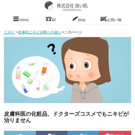
menu
tel
blog
お買い物
ニキビ
>
皮膚科ニキビ治療との違い
>
このページ
皮膚科医の化粧品、ドクターズコスメでもニキビが
治りません