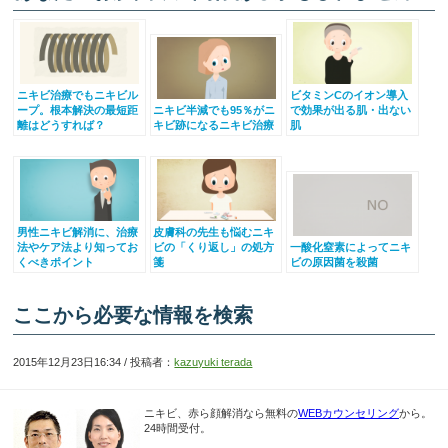
ニキビ治療でもニキビル
ビタミンCのイオン導入
ープ。根本解決の最短距
ニキビ半減でも95％がニ
で効果が出る肌・出ない
離はどうすれば？
キビ跡になるニキビ治療
肌
男性ニキビ解消に、治療
皮膚科の先生も悩むニキ
法やケア法より知ってお
ビの「くり返し」の処方
一酸化窒素によってニキ
くべきポイント
箋
ビの原因菌を殺菌
ここから必要な情報を検索
2015年12月23日16:34 / 投稿者：
kazuyuki terada
ニキビ、赤ら顔解消なら無料の
WEBカウンセリング
から。
24時間受付。