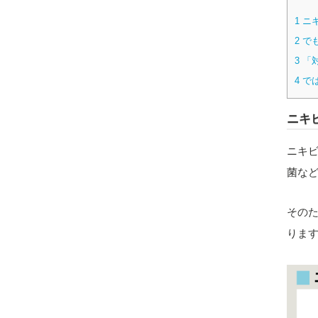
1
ニ
2
で
3
「
4
で
ニキ
ニキ
菌な
その
りま