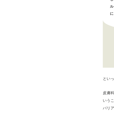
ル
に
とい
皮膚
いう
バリ