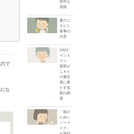
意外な
原因
夏のニ
キビと
食事の
注意
SAA1、
インス
リン、
毛穴で
脂質が
ニキビ
の重症
度に果
たす役
法にな
割の調
査
「肌の
ために
ノーメ
イク」
が逆効