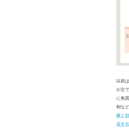
以前
が主
に角
制な
療と
戻す