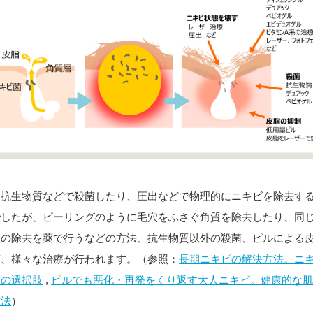
は抗生物質などで殺菌したり、圧出などで物理的にニキビを除去す
でしたが、ピーリングのように毛穴をふさぐ角質を除去したり、同
質の除去を薬で行うなどの方法、抗生物質以外の殺菌、ピルによる
ど、様々な治療が行われます。（参照：
長期ニキビの解決方法。ニ
別の選択肢
,
ピルでも悪化・再発をくり返す大人ニキビ。健康的な
方法
）