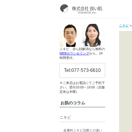
ニキビ
>
ニキビ、赤ら顔解消なら無料の
WEBカウンセリング
から。24
時間受付。
Tel:077-573-6610
※ご来店はお電話にてご予約下
さい。受付10:00～19:00（店舗
定休は木曜）
お肌のコラム
ニキビ
皮膚科ニキビ治療との違い