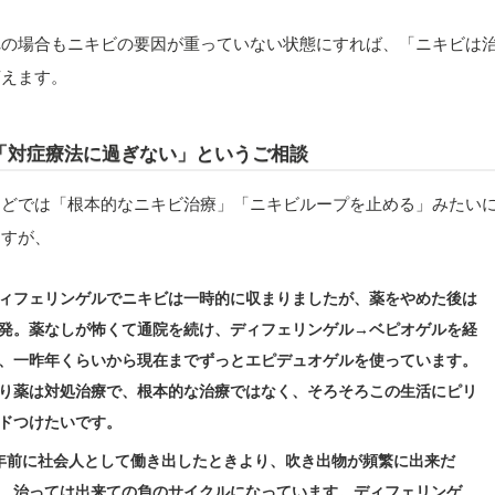
れの場合もニキビの要因が重っていない状態にすれば、「ニキビは
言えます。
「対症療法に過ぎない」というご相談
などでは「根本的なニキビ治療」「ニキビループを止める」みたい
ますが、
ィフェリンゲルでニキビは一時的に収まりましたが、薬をやめた後は
発。薬なしが怖くて通院を続け、ディフェリンゲル→ベピオゲルを経
、一昨年くらいから現在までずっとエピデュオゲルを使っています。
り薬は対処治療で、根本的な治療ではなく、そろそろこの生活にピリ
ドつけたいです。
年前に社会人として働き出したときより、吹き出物が頻繁に出来だ
、治っては出来ての負のサイクルになっています。ディフェリンゲ