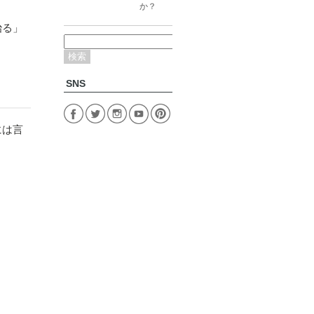
か？
治る」
検
索:
SNS
には言