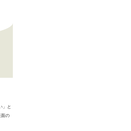
い」と
表面の