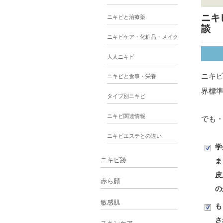
ニキ
ニキビと治療薬
談
ニキビケア・化粧品・メイク
大人ニキビ
ニキ
ニキビと食事・栄養
界標
タイプ別ニキビ
ニキビ関連情報
でも
ニキビエステとの違い
学
ニキビ跡
ま
皮
赤ら顔
の
敏感肌
も
さ