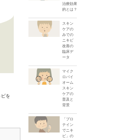
治療効果
的とは？
スキン
ケアの
みでの
ニキビ
改善の
臨床デ
ータ
マイク
ロバイ
オーム
スキン
ケアの
キビを
普及と
背景
「プロ
テイン
でニキ
ビ」の