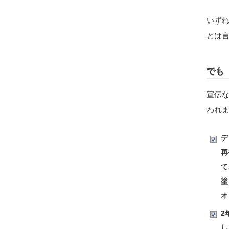
いず
とは
でも
宣伝
われ
デ
再
て
塗
オ
2
し