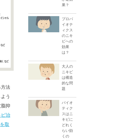
果？
プロバ
イオテ
ィクス
のニキ
ビへの
効果
は？
大人の
ニキビ
は構造
的な問
る方法
題
じよう
バイオ
皮脂抑
ティク
スはニ
キビ治
キビに
肌を取
どれく
らい効
くの