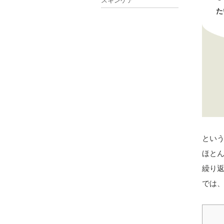
スキンケア
た
とい
ほと
繰り
では