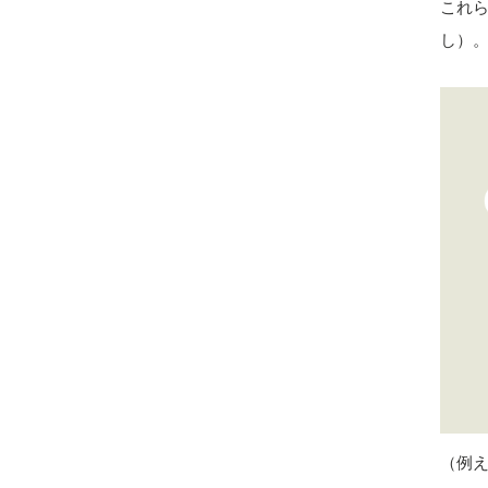
これ
し）
（例