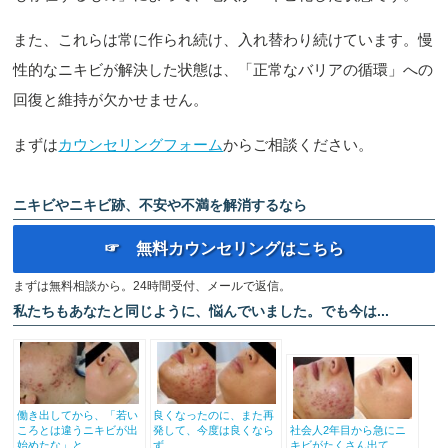
また、これらは常に作られ続け、入れ替わり続けています。慢
性的なニキビが解決した状態は、「正常なバリアの循環」への
回復と維持が欠かせません。
まずは
カウンセリングフォーム
からご相談ください。
ニキビやニキビ跡、不安や不満を解消するなら
☞ 無料カウンセリングはこちら
まずは無料相談から。24時間受付、メールで返信。
私たちもあなたと同じように、悩んでいました。でも今は...
働き出してから、「若い
良くなったのに、また再
ころとは違うニキビが出
発して、今度は良くなら
社会人2年目から急にニ
始めたな」と...
ず
キビがたくさん出て