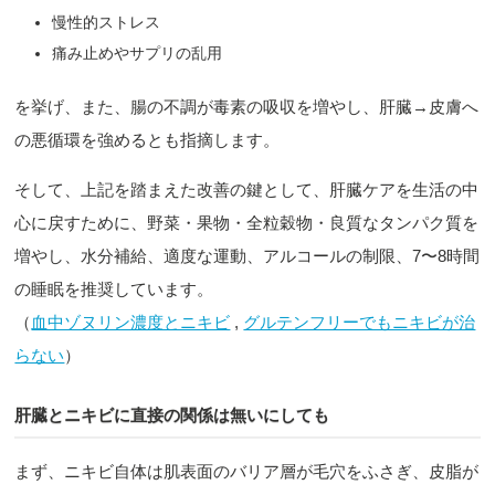
慢性的ストレス
痛み止めやサプリの乱用
を挙げ、また、腸の不調が毒素の吸収を増やし、肝臓→皮膚へ
の悪循環を強めるとも指摘します。
そして、上記を踏まえた改善の鍵として、肝臓ケアを生活の中
心に戻すために、野菜・果物・全粒穀物・良質なタンパク質を
増やし、水分補給、適度な運動、アルコールの制限、7〜8時間
の睡眠を推奨しています。
（
血中ゾヌリン濃度とニキビ
,
グルテンフリーでもニキビが治
らない
）
肝臓とニキビに直接の関係は無いにしても
まず、ニキビ自体は肌表面のバリア層が毛穴をふさぎ、皮脂が