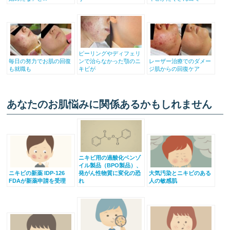
ピーリングやディフェリ
毎日の努力でお肌の回復
ンで治らなかった顎のニ
レーザー治療でのダメー
も就職も
キビが
ジ肌からの回復ケア
あなたのお肌悩みに関係あるかもしれません
ニキビ用の過酸化ベンゾ
イル製品（BPO製品）、
ニキビの新薬 IDP-126
発がん性物質に変化の恐
大気汚染とニキビのある
FDAが新薬申請を受理
れ
人の敏感肌