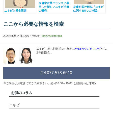
皮膚常在菌バランスに着
目した新しいニキビ治療
皮膚科医が解説「ニキビ
ニキビと摂食障害
の研究
に関する5つの神話」
ここから必要な情報を検索
2026年5月14日12:00 / 投稿者：
kazuyuki terada
ニキビ、赤ら顔解消なら無料の
WEBカウンセリング
から。
24時間受付。
Tel:077-573-6610
※ご来店はお電話にてご予約下さい。受付10:00～19:00（店舗定休は木曜）
お肌のコラム
ニキビ