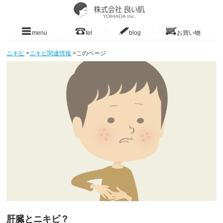
menu
tel
blog
お買い物
ニキビ
>
ニキビ関連情報
>
このページ
肝臓とニキビ？