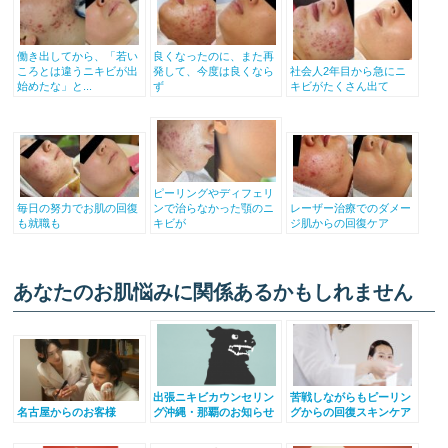
働き出してから、「若い
良くなったのに、また再
ころとは違うニキビが出
発して、今度は良くなら
社会人2年目から急にニ
始めたな」と...
ず
キビがたくさん出て
ピーリングやディフェリ
毎日の努力でお肌の回復
ンで治らなかった顎のニ
レーザー治療でのダメー
も就職も
キビが
ジ肌からの回復ケア
あなたのお肌悩みに関係あるかもしれません
出張ニキビカウンセリン
苦戦しながらもピーリン
名古屋からのお客様
グ沖縄・那覇のお知らせ
グからの回復スキンケア