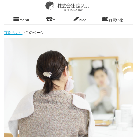
menu
tel
blog
お買い物
京都店より
>
このページ