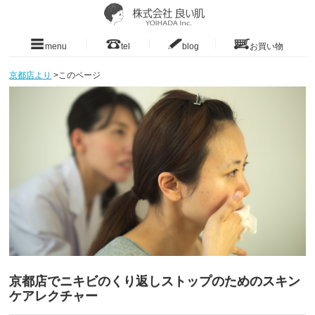
menu
tel
blog
お買い物
京都店より
>
このページ
京都店でニキビのくり返しストップのためのスキン
ケアレクチャー