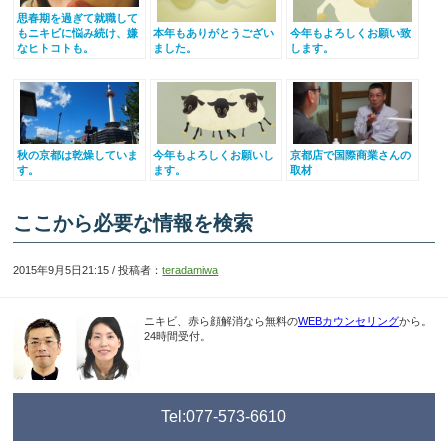
思春期を過ぎて就職して
もニキビに悩み続け、嫌
本年もありがとうござい
今年もよろしくお願い致
なヒトコトも。
ました。
します。
秋の京都は乾燥していま
今年もよろしくお願いし
京都店で国際商業さんの
す。
ます。
取材
ここから必要な情報を検索
2015年9月5日21:15 / 投稿者：
teradamiwa
ニキビ、赤ら顔解消なら無料の
WEBカウンセリング
から。
24時間受付。
Tel:077-573-6610