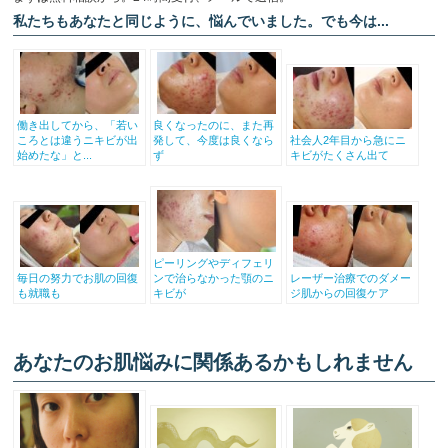
私たちもあなたと同じように、悩んでいました。でも今は...
働き出してから、「若い
良くなったのに、また再
ころとは違うニキビが出
発して、今度は良くなら
社会人2年目から急にニ
始めたな」と...
ず
キビがたくさん出て
ピーリングやディフェリ
毎日の努力でお肌の回復
ンで治らなかった顎のニ
レーザー治療でのダメー
も就職も
キビが
ジ肌からの回復ケア
あなたのお肌悩みに関係あるかもしれません